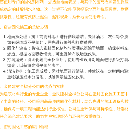
艺使用专门的固化剂材料，渗透至地面表层，与其中的游离石灰发生反应
成稳定的硅酸钙水合物。这一过程不仅能显著提高地面的抗压强度、耐磨
抗渗性，还能有效防止起尘、起砂现象，延长地面使用寿命。
、密封固化施工的关键步骤
地面预处理：施工前需对地面进行彻底清洁，去除油污、灰尘等杂质
如有裂缝或不平整处，需先进行修补和打磨处理。
固化剂涂布：将液态密封固化剂均匀喷洒或滚涂于地面，确保材料充
渗透。根据地面吸收情况，可重复涂布以增强效果。
打磨抛光：待固化剂完全反应后，使用专业设备对地面进行多级打磨
抛光，以获得光滑平整的表面。
清洁养护：施工完成后，需对地面进行清洁，并建议在一定时间内避
重物碾压或水分浸泡，以确保最佳固化效果。
、金艮建材全椒分公司的优势与实践
为建筑材料行业的专业企业，金艮建材全椒分公司在密封固化施工工艺中
了丰富的经验。公司采用高品质的固化剂材料，结合先进的施工设备和技
，确保每一项工程均能达到行业标准。公司注重环保与可持续性，所选材
符合绿色建筑要求，助力客户实现经济与环保的双重收益。
、密封固化工艺的应用领域